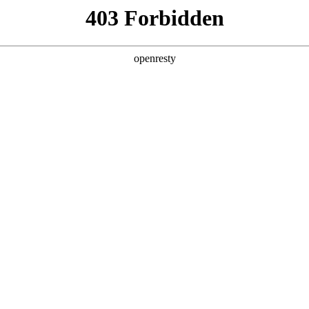
数字钱包
首页
关于我们
产品服务
App下载
 让生活更
🔒
资金安全防护
、智能账单于一
小商户提供安